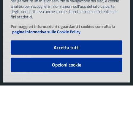
per garantire un miglior servizio di navigazione del sito, e cookie
analitici per raccogliere informazioni sull'uso del sito da parte
degli utenti. Utilizza anche cookie di profilazione dell'utente per
fini statistici.
AMMINISTRAZIONE
Per maggiori informazioni riguardanti i cookies consulta la
Organi di governo
pagina informativa sulle Cookie Policy
Aree amministrative
Accetta tutti
Uffici
Enti e fondazioni
Politici
Opzioni cookie
Personale amministrativo
Documenti e dati
SERVIZI
Agricoltura e pesca
Ambiente
Anagrafe e stato civile